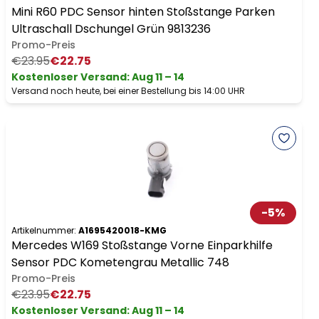
Mini R60 PDC Sensor hinten Stoßstange Parken
Ultraschall Dschungel Grün 9813236
Promo-Preis
€23.95
€22.75
Kostenloser Versand
:
Aug 11 – 14
Versand noch heute, bei einer Bestellung bis 14:00 UHR
-
5
%
Artikelnummer:
A1695420018-KMG
Mercedes W169 Stoßstange Vorne Einparkhilfe
Sensor PDC Kometengrau Metallic 748
Promo-Preis
€23.95
€22.75
Kostenloser Versand
:
Aug 11 – 14