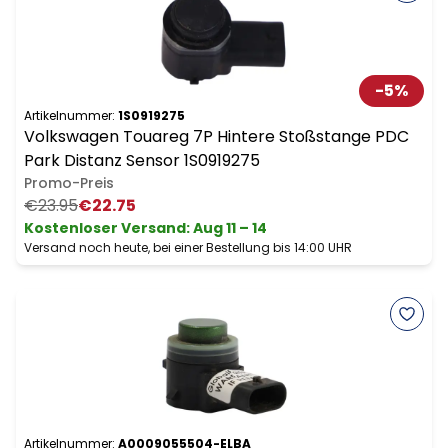
-
5
%
Artikelnummer:
1S0919275
Volkswagen Touareg 7P Hintere Stoßstange PDC
Park Distanz Sensor 1S0919275
Promo-Preis
€23.95
€22.75
Kostenloser Versand
:
Aug 11 – 14
Versand noch heute, bei einer Bestellung bis 14:00 UHR
Artikelnummer:
A0009055504-ELBA