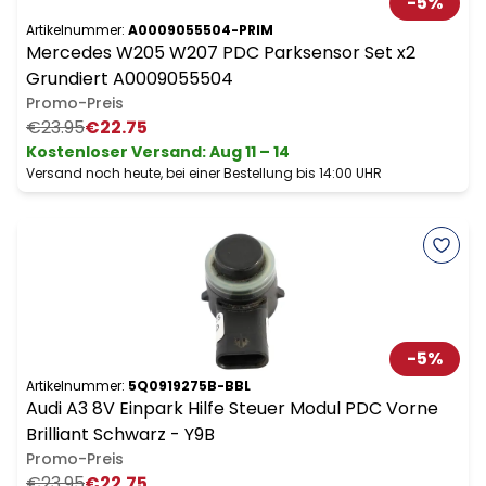
-
5
%
Artikelnummer:
A0009055504-PRIM
Mercedes W205 W207 PDC Parksensor Set x2
Grundiert A0009055504
Promo-Preis
€23.95
€22.75
Kostenloser Versand
:
Aug 11 – 14
Versand noch heute, bei einer Bestellung bis 14:00 UHR
-
5
%
Artikelnummer:
5Q0919275B-BBL
Audi A3 8V Einpark Hilfe Steuer Modul PDC Vorne
Brilliant Schwarz - Y9B
Promo-Preis
€23.95
€22.75