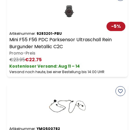
-
5
%
Artikelnummer:
9283201-PBU
Mini F55 F56 PDC Parksensor Ultraschall Rein
Burgunder Metallic C2C
Promo-Preis
€23.95
€22.75
Kostenloser Versand
:
Aug 11 – 14
Versand noch heute, bei einer Bestellung bis 14:00 UHR
Artikelnummer:
YMQ500782