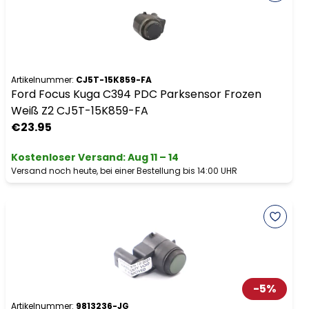
Artikelnummer:
CJ5T-15K859-FA
Ford Focus Kuga C394 PDC Parksensor Frozen
Weiß Z2 CJ5T-15K859-FA
€23.95
Kostenloser Versand
:
Aug 11 – 14
Versand noch heute, bei einer Bestellung bis 14:00 UHR
-
5
%
Artikelnummer:
9813236-JG