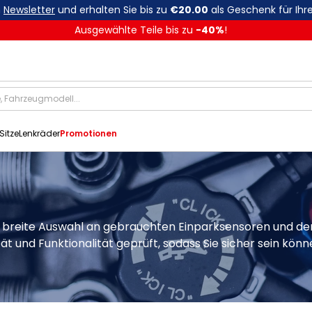
n
Newsletter
und erhalten Sie bis zu
€20.00
als Geschenk für Ihre
Ausgewählte Teile bis zu
-
40
%
!
Sitze
Lenkräder
Promotionen
e breite Auswahl an gebrauchten Einparksensoren und der
t und Funktionalität geprüft, sodass Sie sicher sein könn