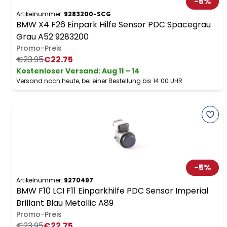
-
5
%
Artikelnummer:
9283200-SCG
BMW X4 F26 Einpark Hilfe Sensor PDC Spacegrau
Grau A52 9283200
Promo-Preis
€23.95
€22.75
Kostenloser Versand
:
Aug 11 – 14
Versand noch heute, bei einer Bestellung bis 14:00 UHR
-
5
%
Artikelnummer:
9270497
BMW F10 LCI F11 Einparkhilfe PDC Sensor Imperial
Brillant Blau Metallic A89
Promo-Preis
€23.95
€22.75