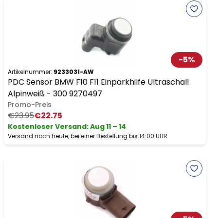
-
5
%
Artikelnummer:
9233031-AW
PDC Sensor BMW F10 F11 Einparkhilfe Ultraschall
Alpinweiß - 300 9270497
Promo-Preis
€23.95
€22.75
Kostenloser Versand
:
Aug 11 – 14
Versand noch heute, bei einer Bestellung bis 14:00 UHR