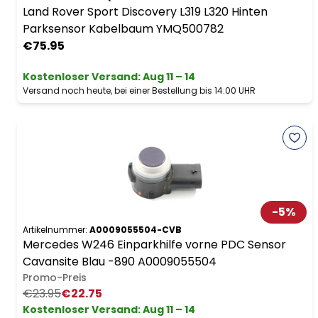
Land Rover Sport Discovery L319 L320 Hinten
Parksensor Kabelbaum YMQ500782
€75.95
Kostenloser Versand
:
Aug 11 – 14
Versand noch heute, bei einer Bestellung bis 14:00 UHR
-
5
%
Artikelnummer:
A0009055504-CVB
Mercedes W246 Einparkhilfe vorne PDC Sensor
Cavansite Blau -890 A0009055504
Promo-Preis
€23.95
€22.75
Kostenloser Versand
:
Aug 11 – 14