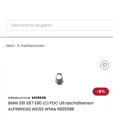
partNumber
Heim
Parksensoren
-
5
%
Artikelnummer:
6935598
BMW E81 E87 E90 LCI PDC Ultraschallsensor
ALPINWEISS WEISS White 6935598