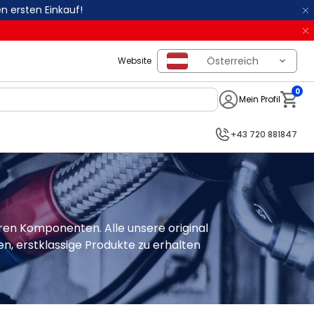
n ersten Einkauf!
Österreich
Website
0
Mein Profil
Notifi
+43 720 881847
en Komponenten. Alle unsere original 
en, erstklassige Produkte zu erhalten