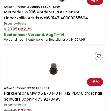
-
5
%
Artikelnummer:
A0009055604-ARW
Mercedes W906 Vorderer PDC-Sensor
Einparkhilfe Arktis Weiß 9147 A0009055604
Promo-Preis
€23.95
€22.75
Kostenloser Versand
:
Aug 11 – 14
Versand noch heute, bei einer Bestellung bis 14:00 UHR
-
5
%
Artikelnummer:
9270495-BS1
Parksensor BMW X5 E70 F10 F11 F12 PDC Ultraschall
Schwarz Saphir 475 9270495
Promo-Preis
€23.95
€22.75