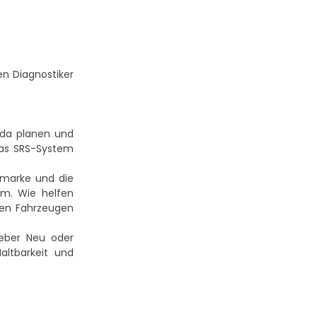
en Diagnostiker
oda planen und
das SRS-System
mmarke und die
rm. Wie helfen
nen Fahrzeugen
geber
Neu oder
altbarkeit und