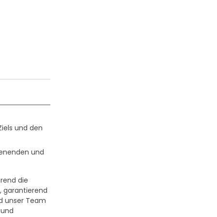
Ziels und den
chenenden und
erend die
, garantierend
ird unser Team
t und