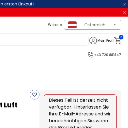
n ersten Einkauf!
Österreich
Website
0
Mein Profil
Notifi
+43 720 881847
Dieses Teil ist derzeit nicht
 Luft
verfügbar. Hinterlassen Sie
Ihre E-Mail-Adresse und wir
benachrichtigen Sie, wenn
das Produkt wieder