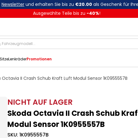
n
Newsletter
und erhalten Sie bis zu
€20.00
als Geschenk für Ihre
Ausgewählte Teile bis zu
-
40
%
!
Sitze
Lenkräder
Promotionen
 Octavia II Crash Schub Kraft Luft Modul Sensor 1K0955557B
NICHT AUF LAGER
Skoda Octavia II Crash Schub Kraft
Modul Sensor 1K0955557B
SKU:
1K0955557B