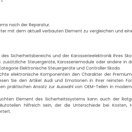
m,
tems nach der Reparatur.
meter mit dem aktuell verbauten Element zu vergleichen und ein
es Sicherheitsbereichs und der Karosserieelektronik Ihres Sk
B. zusätzliche Steuergeräte, Karosseriemodule oder andere in 
 Kategorie
Elektronische Steuergeräte und Controller Skoda
.
auchte elektronische Komponenten den Charakter der Premiu
esen Sie den Artikel
Audi und Emotionen in ihrer reinsten Fo
inen praktischen Ansatz zur Auswahl von OEM-Teilen in moder
uchten Element des Sicherheitssystems kann auch der Rat
Autoteilen
hilfreich sein, der die Unterschiede bei Kosten, H
rtert.