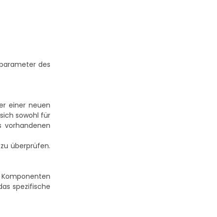
bsparameter des
er einer neuen
sich sowohl für
es vorhandenen
zu überprüfen.
n Komponenten
das spezifische