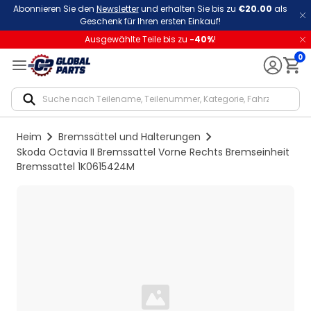
Abonnieren Sie den
Newsletter
und erhalten Sie bis zu
€20.00
als
Geschenk für Ihren ersten Einkauf!
Ausgewählte Teile bis zu
-
40
%
!
0
Notif
Heim
Bremssättel und Halterungen
Skoda Octavia II Bremssattel Vorne Rechts Bremseinheit
Bremssattel 1K0615424M
Loading...